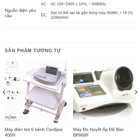
AC
AC 100~240V ± 10%, ~ 50/60Hz
Nguồn điện yêu
Sạc có thể sạc lại gắn trong máy (NiMH, + 19.2V,
DC
cầu
2200mAh)
SẢN PHẨM TƯƠNG TỰ
Máy điện tim 6 kênh Cardipia
Máy Đo Huyết Áp Để Bàn
400H
BP868F