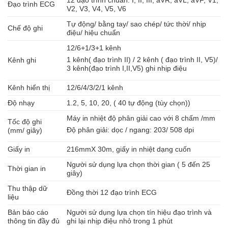
12 đạo trình chuẩn: I, II, III, aVR, aVL, aVF, V1,
Đạo trình ECG
V2, V3, V4, V5, V6
Tự động/ bằng tay/ sao chép/ tức thời/ nhịp
Chế độ ghi
điệu/ hiệu chuẩn
12/6+1/3+1 kênh
1 kênh( đạo trình II) / 2 kênh ( đạo trình II, V5)/
Kênh ghi
3 kênh(đạo trình I,II,V5) ghi nhịp điệu
Kênh hiển thị
12/6/4/3/2/1 kênh
Độ nhạy
1.2, 5, 10, 20, ( 40 tự động (tùy chọn))
Máy in nhiệt độ phân giải cao với 8 chấm /mm
Tốc độ ghi
Độ phân giải: dọc / ngang: 203/ 508 dpi
(mm/ giây)
Giấy in
216mmX 30m, giấy in nhiệt dạng cuốn
Người sử dụng lựa chọn thời gian ( 5 đến 25
Thời gian in
giây)
Thu thập dữ
Đồng thời 12 đạo trình ECG
liệu
Bản báo cáo
Người sử dụng lựa chọn tín hiệu đạo trình và
thông tin đầy đủ
ghi lại nhịp điệu nhỏ trong 1 phút