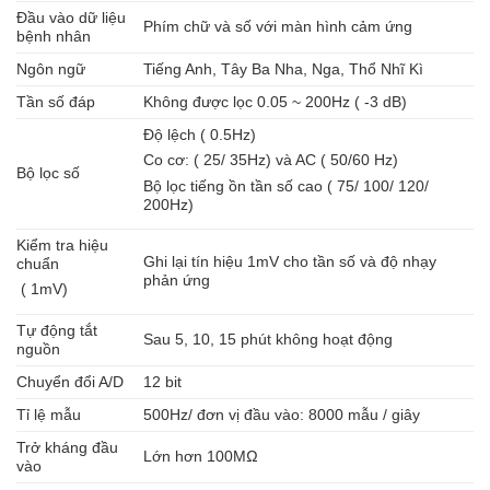
Đầu vào dữ liệu
Phím chữ và số với màn hình cảm ứng
bệnh nhân
Ngôn ngữ
Tiếng Anh, Tây Ba Nha, Nga, Thổ Nhĩ Kì
Tần số đáp
Không được lọc 0.05 ~ 200Hz ( -3 dB)
Độ lệch ( 0.5Hz)
Co cơ: ( 25/ 35Hz) và AC ( 50/60 Hz)
Bộ lọc số
Bộ lọc tiếng ồn tần số cao ( 75/ 100/ 120/
200Hz)
Kiểm tra hiệu
Ghi lại tín hiệu 1mV cho tần số và độ nhạy
chuẩn
phản ứng
( 1mV)
Tự động tắt
Sau 5, 10, 15 phút không hoạt động
nguồn
Chuyển đổi A/D
12 bit
Tỉ lệ mẫu
500Hz/ đơn vị đầu vào: 8000 mẫu / giây
Trở kháng đầu
Lớn hơn 100MΩ
vào