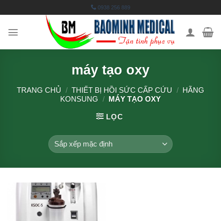
Skip
0938 256 889
to
content
máy tạo oxy
TRANG CHỦ
/
THIẾT BỊ HỒI SỨC CẤP CỨU
/
HÃNG
KONSUNG
/
MÁY TẠO OXY
LỌC