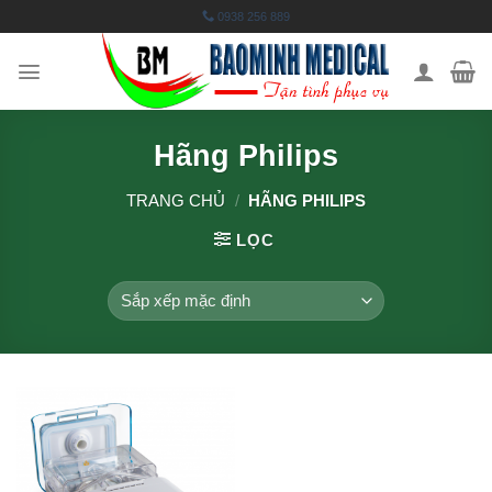
Skip
0938 256 889
to
content
Hãng Philips
TRANG CHỦ
/
HÃNG PHILIPS
LỌC