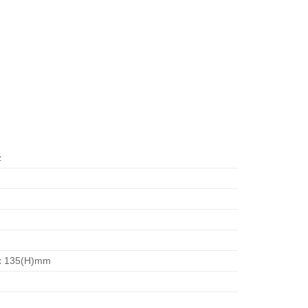
z
 x 135(H)mm