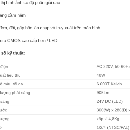
 thị hình ảnh có độ phân giải cao
dàng cầm nắm
đơn, đôi, gấp bốn lần chụp và truy xuất trên màn hình
era CMOS cao cấp hơn / LED
số kỹ thuật:
điện
AC 220V, 50-60H
uất tiêu thụ
48W
độ màu tối đa
6.000T Kelvin
lượng phát sáng
905Lm
 sáng
24V DC (LED)
hước
300(W) x 286(D)
lượng
xấp xỉ 4,8Kg
ớ
1/2/4 (NTSC/PAL)