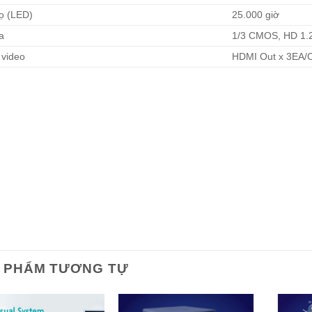
họ (LED)
25.000 giờ
a
1/3 CMOS, HD 1.
 video
HDMI Out x 3EA/
 PHẨM TƯƠNG TỰ