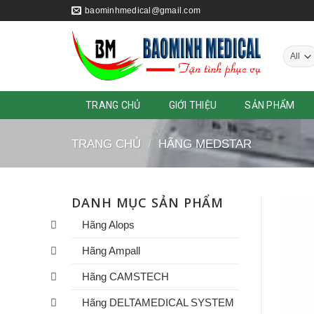
Skip
baominhmedical@gmail.com
to
content
TRANG CHỦ
GIỚI THIỆU
SẢN PHẨM
TRANG CHỦ
/
HÃNG MEDSTAR
DANH MỤC SẢN PHẨM
Hãng Alops
Hãng Ampall
Hãng CAMSTECH
Hãng DELTAMEDICAL SYSTEM