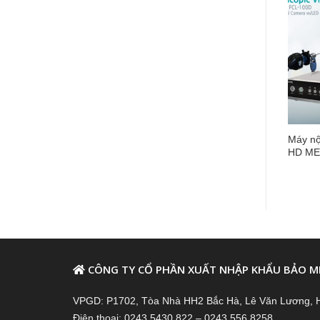
 Nội Soi Tai Mũi Họng
Máy Nội Soi Tai Mũi Họng
Máy nội
MA Plus – LED
Medvision Hàn Quốc
HD ME
CÔNG TY CỔ PHẦN XUẤT NHẬP KHẨU BẢO M
VPGD: P1702, Tòa Nhà HH2 Bắc Hà, Lê Văn Lương, 
Điện thoại: 0243 5430 822 – 0243 556 8258