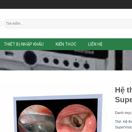
Tìm
kiếm:
THIẾT BỊ NHẬP KHẨU
KIẾN THỨC
LIÊN HỆ
Hệ t
Supe
Danh mục
Thẻ:
Hệ th
SuperVisi