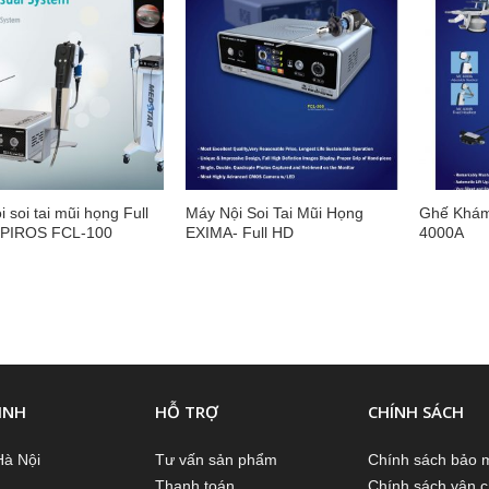
 soi tai mũi họng Full
Máy Nội Soi Tai Mũi Họng
Ghế Khám
PIROS FCL-100
EXIMA- Full HD
4000A
INH
HỖ TRỢ
CHÍNH SÁCH
Hà Nội
Tư vấn sản phẩm
Chính sách bảo 
Thanh toán
Chính sách vận 