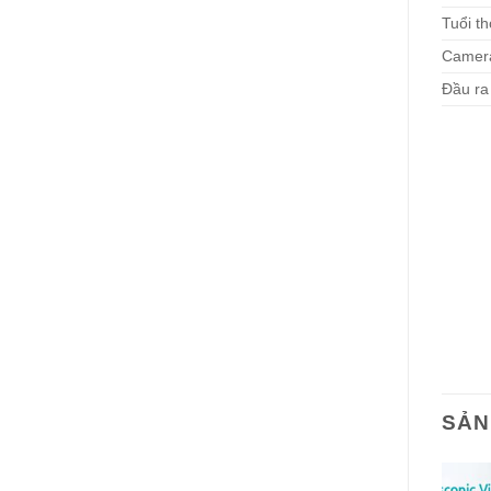
Tuổi t
Camer
Đầu ra
SẢN