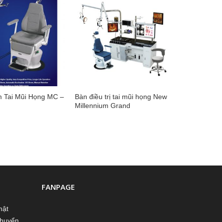
 Tai Mũi Họng MC –
Bàn điều trị tai mũi họng New
Millennium Grand
FANPAGE
mật
chuyển