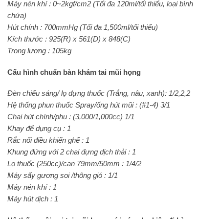
Máy nén khí : 0~2kgf/cm2 (Tối đa 120ml/tối thiểu, loại bình
chứa)
Hút chính : 700mmHg (Tối đa 1,500ml/tối thiểu)
Kích thước : 925(R) x 561(D) x 848(C)
Trọng lượng : 105kg
Cấu hình chuẩn bàn khám tai mũi họng
Đèn chiếu sáng/ lọ đựng thuốc (Trắng, nâu, xanh): 1/2,2,2
Hệ thống phun thuốc Spray/ống hút mũi : (#1-4) 3/1
Chai hút chính/phụ : (3,000/1,000cc) 1/1
Khay để dụng cụ : 1
Rắc nối điều khiển ghế : 1
Khung đứng với 2 chai đựng dịch thải : 1
Lọ thuốc (250cc)/can 79mm/50mm : 1/4/2
Máy sấy gương soi /thông gió : 1/1
Máy nén khí : 1
Máy hút dịch : 1