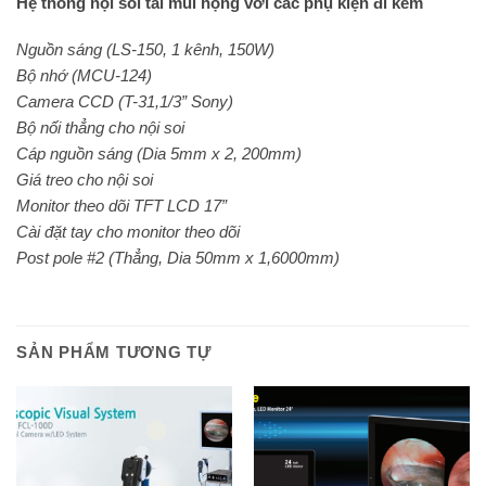
Hệ thống nội soi tai mũi họng với các phụ kiện đi kèm
Nguồn sáng (LS-150, 1 kênh, 150W)
Bộ nhớ (MCU-124)
Camera CCD (T-31,1/3” Sony)
Bộ nối thẳng cho nội soi
Cáp nguồn sáng (Dia 5mm x 2, 200mm)
Giá treo cho nội soi
Monitor theo dõi TFT LCD 17”
Cài đặt tay cho monitor theo dõi
Post pole #2 (Thẳng, Dia 50mm x 1,6000mm)
SẢN PHẨM TƯƠNG TỰ