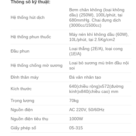
Thông số kỹ thuật:
Bơm chân không (loại không
dầu) (250W), 100L/phút, tại
Hệ thống hút dịch
680mmHg. Chai đựng dịch
(3000cc/1500cc)
Máy nén khí không dầu (60W),
Hệ thống phun thuốc
10L/phút, tại 2.5Kg/cm2
Loại thẳng (2E/A), loại cong
Đầu phun
(1E/A)
Loại bỏ sương mù trên đầu nội
Hệ thống chống mờ sương
soi
Đỉnh thân máy
Đá vân nhân tạo
640(chiều rộng)x572(đường
Kích thước
kính)x840(chiều cao) mm
Trọng lượng
70kg
Nguồn điện
AC 220V, 50/60Hz
Nguồn điện tiêu thụ
1000W
Giấy phép số
05-315