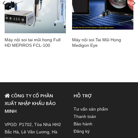
Máy nội soi tai mũi họng Full
Máy nội soi Tai Mũi Họng
HD MEPIROS FCL-100
Medigon Eye
CÔNG TY CỔ PHẦN
HỖ TRỢ
XUẤT NHẬP KHẨU BẢO
Tư vấn sản phẩm
MINH
Thanh toán
Bảo hành
VPGD: P1702, Tòa Nhà HH2
Đăng ký
Bắc Hà, Lê Văn Lương, Hà