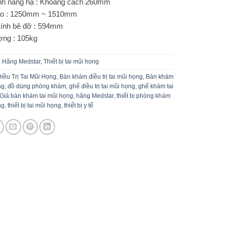
nh nâng hạ : Khoảng cách 260mm
ao : 1250mm ~ 1510mm
ính bê đỡ : 594mm
ợng : 105kg
:
Hãng Medstar
,
Thiết bị tai mũi họng
iều Trị Tai Mũi Họng
,
Bàn khám điều trị tai mũi họng
,
Bàn khám
ng
,
đồ dùng phòng khám
,
ghế điều trị tai mũi họng
,
ghế khám tai
Giá bàn khám tai mũi họng
,
hãng Medstar
,
thiết bị phòng khám
ng
,
thiết bị tai mũi họng
,
thiết bị y tế