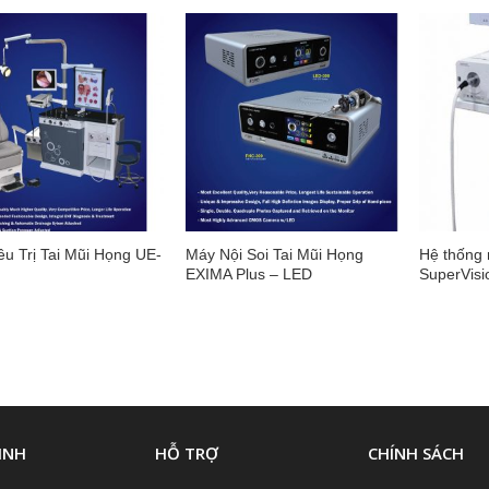
ều Trị Tai Mũi Họng UE-
Máy Nội Soi Tai Mũi Họng
Hệ thống 
EXIMA Plus – LED
SuperVis
INH
HỖ TRỢ
CHÍNH SÁCH