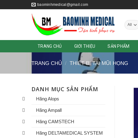
Skip
baominhmedical@gmail.com
to
content
TRANG CHỦ
GIỚI THIỆU
SẢN PHẨM
TRANG CHỦ
/
THIẾT BỊ TAI MŨI HỌNG
DANH MỤC SẢN PHẨM
Hãng Alops
Hãng Ampall
Hãng CAMSTECH
Hãng DELTAMEDICAL SYSTEM