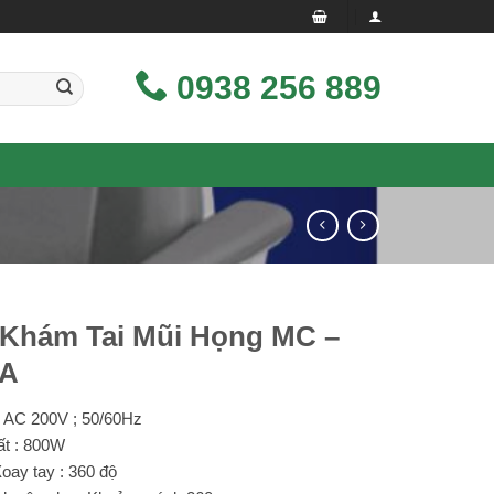
0938 256 889
Khám Tai Mũi Họng MC –
0A
: AC 200V ; 50/60Hz
t : 800W
Xoay tay : 360 độ