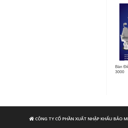
nội soi tai mũi họng Full
Giường Bệnh Ba Động Cơ
Bàn Đi
MEPIROS FCL-100
SBM- 330
3000
CÔNG TY CỔ PHẦN XUẤT NHẬP KHẨU BẢO M