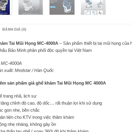
ĐÁNH GIÁ (0)
hám Tai Mũi Họng MC-4000A
– Sản phẩm thiết bị tai mũi họng củ
hẩu Bảo Minh phân phối độc quyền tại Việt Nam
: MC-4000A
n xuất: Medstar / Hàn Quốc
iểm sản phẩm giá ghế khám Tai Mũi Họng MC 4000A
ế trang nhã, lịch sự
 tăng chỉnh độ cao, độ dốc… rất thuận lợi khi sử dụng
úc gọn nhẹ, bền chắc
uận tiện cho KTV trong việc thăm khám
ộng nhẹ nhàng, không gây ồn
 hạ thấp tay ghế ( xoay 360) độ khi thăm khám