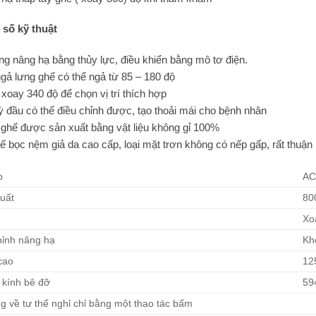
số kỹ thuật
ng nâng hạ bằng thủy lực, điều khiển bằng mô tơ điện.
gả lưng ghế có thể ngả từ 85 – 180 độ
 xoay 340 độ để chọn vị trí thích hợp
ỳ đầu có thể điều chỉnh được, tạo thoải mái cho bệnh nhân
ghế được sản xuất bằng vật liệu không gỉ 100%
ế bọc nệm giả da cao cấp, loại mặt trơn không có nếp gấp, rất thuận l
p
AC
uất
80
Xo
hỉnh nâng hạ
Kh
cao
12
kính bê đỡ
59
g về tư thế nghỉ chỉ bằng một thao tác bấm