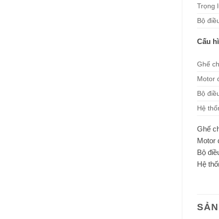
Trọng 
Bộ điề
Cấu h
Ghế ch
Motor 
Bộ điều
Hệ thố
Ghế ch
Motor đ
Bộ điều
Hệ thố
SẢN