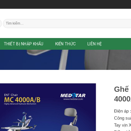
Tìm
kiếm:
THIẾT BỊ NHẬP KHẨU
KIẾN THỨC
LIÊN HỆ
Ghế 
400
Điện áp 
Công suấ
Tay vịn 