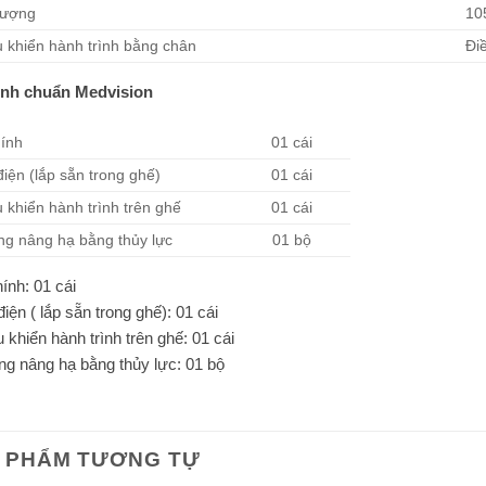
lượng
10
u khiển hành trình bằng chân
Đi
ình chuẩn Medvision
ính
01 cái
điện (lắp sẵn trong ghế)
01 cái
 khiển hành trình trên ghế
01 cái
ng nâng hạ bằng thủy lực
01 bộ
ính: 01 cái
iện ( lắp sẵn trong ghế): 01 cái
 khiển hành trình trên ghế: 01 cái
ng nâng hạ bằng thủy lực: 01 bộ
 PHẨM TƯƠNG TỰ