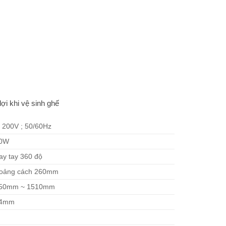
ợi khi vệ sinh ghế
 200V ; 50/60Hz
0W
ay tay 360 độ
oảng cách 260mm
50mm ~ 1510mm
4mm