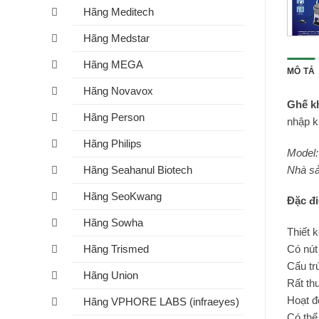
Hãng Meditech
Hãng Medstar
Hãng MEGA
MÔ TẢ
Hãng Novavox
Ghế k
Hãng Person
nhập k
Hãng Philips
Model
Nhà sả
Hãng Seahanul Biotech
Hãng SeoKwang
Đặc đ
Hãng Sowha
Thiết k
Có nút
Hãng Trismed
Cấu tr
Hãng Union
Rất th
Hoạt đ
Hãng VPHORE LABS (infraeyes)
Có thể