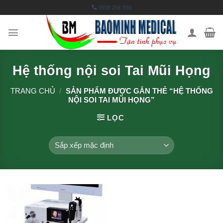
Skip
0938 256 889
to
content
Hệ thống nội soi Tai Mũi Họng
TRANG CHỦ
/
SẢN PHẨM ĐƯỢC GẮN THẺ “HỆ THỐNG
NỘI SOI TAI MŨI HỌNG”
LỌC