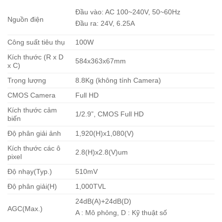
Đầu vào: AC 100~240V, 50~60Hz
Nguồn điện
Đầu ra: 24V, 6.25A
Công suất tiêu thụ
100W
Kích thước (R x D
584x363x67mm
x C)
Trọng lượng
8.8Kg (không tính Camera)
CMOS Camera
Full HD
Kích thước cảm
1/2.9”, CMOS Full HD
biến
Độ phân giải ảnh
1,920(H)x1,080(V)
Kích thước các ô
2.8(H)x2.8(V)um
pixel
Độ nhạy(Typ.)
510mV
Độ phân giải(H)
1,000TVL
24dB(A)+24dB(D)
AGC(Max.)
A : Mô phỏng, D : Kỹ thuật số