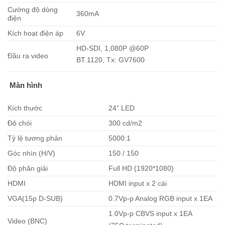
Cường độ dòng
360mA
điện
Kích hoạt điện áp
6V
HD-SDI, 1,080P @60P
Đầu ra video
BT.1120, Tx: GV7600
Màn hình
Kích thước
24” LED
Độ chói
300 cd/m2
Tỷ lệ tương phản
5000:1
Góc nhìn (H/V)
150 / 150
Độ phân giải
Full HD (1920*1080)
HDMI
HDMI input x 2 cái
VGA(15p D-SUB)
0.7Vp-p Analog RGB input x 1EA
1.0Vp-p CBVS input x 1EA
Video (BNC)