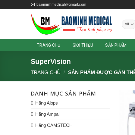
Skip
baominhmedical@gmail.com
to
content
TRANG CHỦ
GIỚI THIỆU
SẢN PHẨM
SuperVision
TRANG CHỦ
/
SẢN PHẨM ĐƯỢC GẮN THẺ
DANH MỤC SẢN PHẨM
Hãng Alops
Hãng Ampall
Hãng CAMSTECH