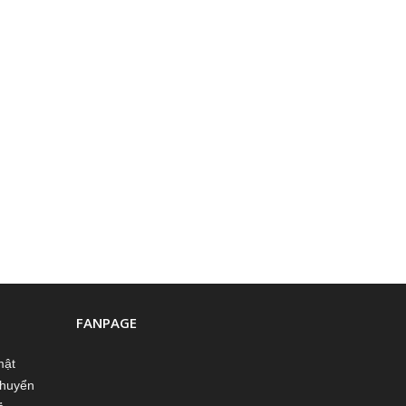
FANPAGE
mật
chuyển