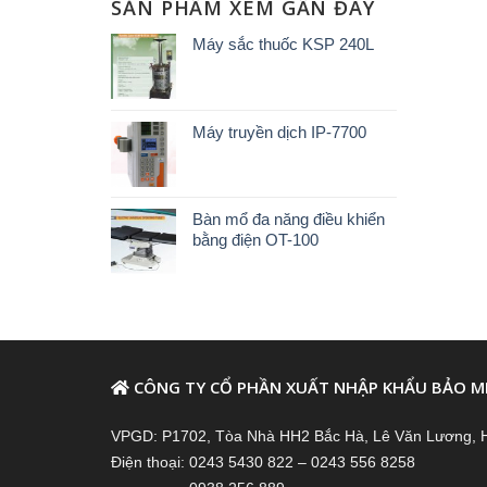
SẢN PHẨM XEM GẦN ĐÂY
Máy sắc thuốc KSP 240L
Máy truyền dịch IP-7700
Bàn mổ đa năng điều khiển
bằng điện OT-100
CÔNG TY CỔ PHẦN XUẤT NHẬP KHẨU BẢO M
VPGD: P1702, Tòa Nhà HH2 Bắc Hà, Lê Văn Lương, 
Điện thoại: 0243 5430 822 – 0243 556 8258