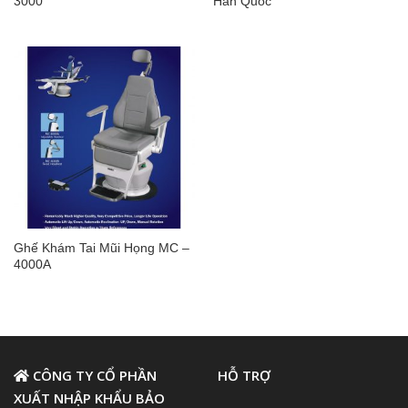
3000
Hàn Quốc
Ghế Khám Tai Mũi Họng MC –
4000A
CÔNG TY CỔ PHẦN
HỖ TRỢ
XUẤT NHẬP KHẨU BẢO