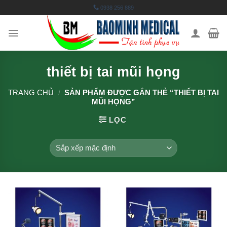
Skip
0938 256 889
to
content
thiết bị tai mũi họng
TRANG CHỦ
/
SẢN PHẨM ĐƯỢC GẮN THẺ “THIẾT BỊ TAI
MŨI HỌNG”
LỌC