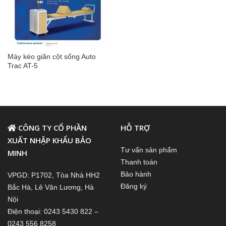
Máy kéo giãn cột sống Auto
Trac AT-5
CÔNG TY CỔ PHẦN
HỖ TRỢ
XUẤT NHẬP KHẨU BẢO
Tư vấn sản phẩm
MINH
Thanh toán
Bảo hành
VPGD: P1702, Tòa Nhà HH2
Đăng ký
Bắc Hà, Lê Văn Lương, Hà
Nội
Điện thoại: 0243 5430 822 –
0243 556 8258