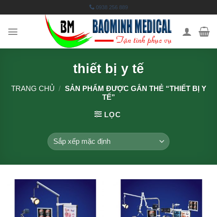
Skip
0938 256 889
to
content
thiết bị y tế
TRANG CHỦ
/
SẢN PHẨM ĐƯỢC GẮN THẺ “THIẾT BỊ Y
TẾ”
LỌC