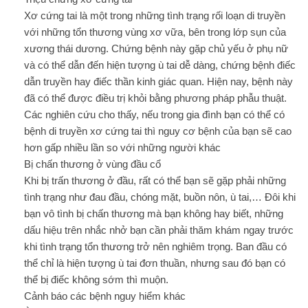
Xơ cứng tai là một trong những tình trạng rối loạn di truyền
với những tổn thương vùng xơ vữa, bên trong lớp sụn của
xương thái dương. Chứng bệnh này gặp chủ yếu ở phụ nữ
và có thể dẫn đến hiện tượng ù tai dễ dàng, chứng bệnh điếc
dẫn truyền hay điếc thần kinh giác quan. Hiện nay, bệnh này
đã có thể được điều trị khỏi bằng phương pháp phẫu thuật.
Các nghiên cứu cho thấy, nếu trong gia đình bạn có thể có
bệnh di truyền xơ cứng tai thì nguy cơ bệnh của bạn sẽ cao
hơn gấp nhiều lần so với những người khác
Bị chấn thương ở vùng đầu cổ
Khi bị trấn thương ở đầu, rất có thể bạn sẽ gặp phải những
tình trạng như đau đầu, chóng mặt, buồn nôn, ù tai,… Đôi khi
bạn vô tình bị chấn thương mà bạn không hay biết, những
dấu hiệu trên nhắc nhở bạn cần phải thăm khám ngay trước
khi tình trạng tổn thương trở nên nghiêm trọng. Ban đầu có
thể chỉ là hiện tượng ù tai đơn thuần, nhưng sau đó bạn có
thể bị điếc không sớm thì muộn.
Cảnh báo các bệnh nguy hiểm khác