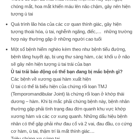
chóng mắt, hoa mắt khiến máu lên não chậm, gây nên hiện
tượng ù tai
Quá trình lão hóa của các cơ quan thính giác, gây hiện
tượng thoái hóa, ù tai, nghễnh ngãng, điếc,… những trường
hợp này thường gặp ở những người cao tuổi
Một số bệnh hiểm nghèo kèm theo như bệnh tiểu đường,
bệnh tăng huyết áp, bị ung thư sàng hàm, các khối u ở não
sẽ gây nên hiện tượng ù tai trái của bạn
Ù tai trái báo động có thể bạn đang bị mắc bệnh gì?
Các bệnh về xương quai hàm xuất hiện
Ù tai có thể là biểu hiện của chứng rối loạn TMJ
(Temporomandibular Joint) là chứng rối loạn ở khớp thái
dương – hàm. Khi bị mắc phải chứng bệnh này, bệnh nhân
thường gặp phải tình trạng đau đớn quanh khu vực khớp
xương hàm và các cơ xung quanh. Những dấu hiệu bệnh
nhân có thể gặp phải như đau cổ và 2 vai, đau đầu, co cứng
cơ hàm, ù tai, thậm trí là mất thính giác…
Triệu chứng xơ cứng tai