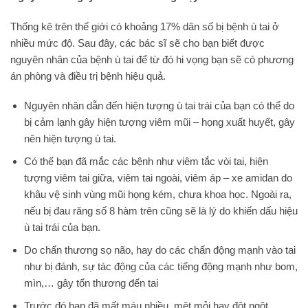
Thống kê trên thế giới có khoảng 17% dân số bị bệnh ù tai ở
nhiều mức độ. Sau đây, các bác sĩ sẽ cho bạn biết được
nguyên nhân của bệnh ù tai để từ đó hi vọng bạn sẽ có phương
án phòng và điều trị bệnh hiệu quả.
Nguyên nhân dẫn đến hiện tượng ù tai trái của bạn có thể do
bị cảm lạnh gây hiện tượng viêm mũi – họng xuất huyết, gây
nên hiện tượng ù tai.
Có thể bạn đã mắc các bệnh như viêm tắc vòi tai, hiện
tượng viêm tai giữa, viêm tai ngoài, viêm áp – xe amidan do
khâu vệ sinh vùng mũi họng kém, chưa khoa học. Ngoài ra,
nếu bị đau răng số 8 hàm trên cũng sẽ là lý do khiến dấu hiệu
ù tai trái của bạn.
Do chấn thương sọ não, hay do các chấn động mạnh vào tai
như bị đánh, sự tác động của các tiếng động mạnh như bom,
mìn,… gây tổn thương đến tai
Trước đó bạn đã mất máu nhiều, mệt mỏi hay đột ngột,