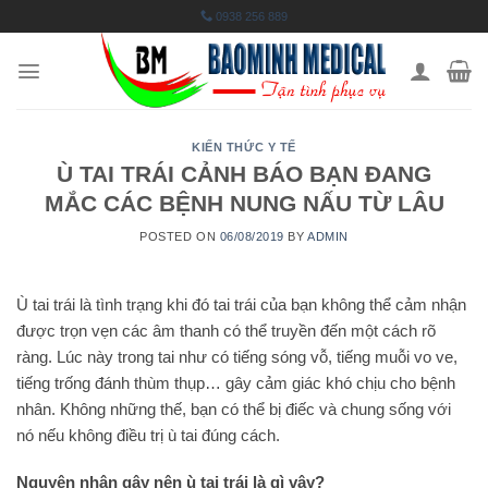
Skip
0938 256 889
to
content
KIẾN THỨC Y TẾ
Ù TAI TRÁI CẢNH BÁO BẠN ĐANG
MẮC CÁC BỆNH NUNG NẤU TỪ LÂU
POSTED ON
06/08/2019
BY
ADMIN
Ù tai trái là tình trạng khi đó tai trái của bạn không thể cảm nhận
được trọn vẹn các âm thanh có thể truyền đến một cách rõ
ràng. Lúc này trong tai như có tiếng sóng vỗ, tiếng muỗi vo ve,
tiếng trống đánh thùm thụp… gây cảm giác khó chịu cho bệnh
nhân. Không những thế, bạn có thể bị điếc và chung sống với
nó nếu không điều trị ù tai đúng cách.
Nguyên nhân gây nên ù tai trái là gì vậy?