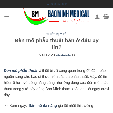
Skip
0938 256 889
to
content
THIẾT BỊ Y TẾ
Đèn mổ phẫu thuật bán ở đâu uy
tín?
POSTED ON
23/11/2021
BY
Đèn mổ phẫu thuật
là thiết bị vô cùng quan trọng để đảm bảo
nguồn sáng cho bác sĩ thực hiện các ca phẫu thuật. Vậy, để tìm
hiểu rõ hơn về công năng cũng như ứng dụng của đèn mổ phẫu
thuạt trong y tế hãy cùng Bảo Minh tham khảo chi tiết ngay dưới
đây.
>> Xem ngay:
Bàn mổ đa năng
giá tốt nhất thị trường