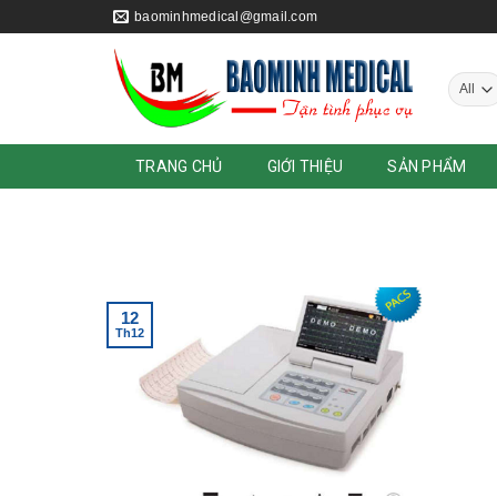
Skip
baominhmedical@gmail.com
to
content
TRANG CHỦ
GIỚI THIỆU
SẢN PHẨM
12
Th12