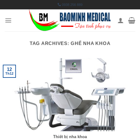
Skip
0938 256 889
to
content
TAG ARCHIVES:
GHẾ NHA KHOA
12
Th12
Thiết bị nha khoa