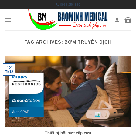
Skip
0938 256 889
to
content
TAG ARCHIVES:
BƠM TRUYỀN DỊCH
12
Th12
Thiết bị hồi sức cấp cứu