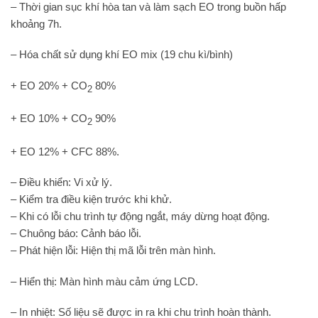
– Thời gian sục khí hòa tan và làm sạch EO trong buồn hấp
khoảng 7h.
– Hóa chất sử dụng khí EO mix (19 chu kì/bình)
+ EO 20% + CO
80%
2
+ EO 10% + CO
90%
2
+ EO 12% + CFC 88%.
– Điều khiển: Vi xử lý.
– Kiểm tra điều kiện trước khi khử.
– Khi có lỗi chu trình tự động ngắt, máy dừng hoạt động.
– Chuông báo: Cảnh báo lỗi.
– Phát hiện lỗi: Hiện thị mã lỗi trên màn hình.
– Hiển thị: Màn hình màu cảm ứng LCD.
– In nhiệt: Số liệu sẽ được in ra khi chu trình hoàn thành.