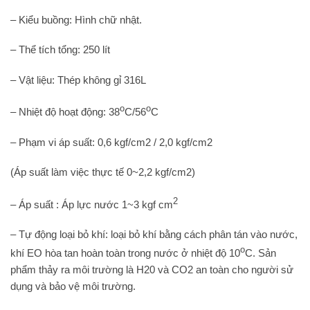
– Kiểu buồng: Hình chữ nhật.
– Thể tích tổng: 250 lít
– Vật liệu: Thép không gỉ 316L
o
o
– Nhiệt độ hoạt động: 38
C/56
C
– Phạm vi áp suất: 0,6 kgf/cm2 / 2,0 kgf/cm2
(Áp suất làm việc thực tế 0~2,2 kgf/cm2)
2
– Áp suất : Áp lực nước 1~3 kgf cm
– Tự động loại bỏ khí: loại bỏ khí bằng cách phân tán vào nước,
o
khí EO hòa tan hoàn toàn trong nước ở nhiệt độ 10
C. Sản
phẩm thảy ra môi trường là H20 và CO2 an toàn cho người sử
dụng và bảo vệ môi trường.