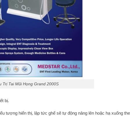
u Trị Tai Mũi Họng Grand 2000S
t bị.
iểu tượng hiển thị, lập tức ghế sẽ tự động nâng lên hoặc hạ xuống th