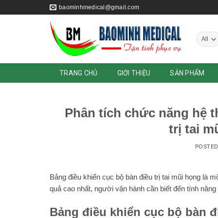
Skip
baominhmedical@gmail.com
to
content
TRANG CHỦ
GIỚI THIỆU
SẢN PHẨM
Phân tích chức năng hệ t
trị tai 
POSTE
Bảng điều khiển cục bộ bàn điều trị tai mũi họng là m
quả cao nhất, người vận hành cần biết đến tính năng
Bảng điều khiển cục bộ bàn đi