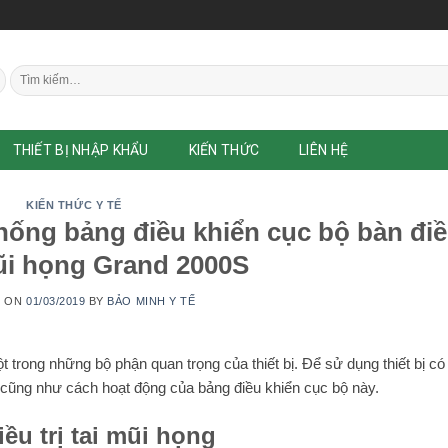
Tìm
kiếm:
THIẾT BỊ NHẬP KHẨU
KIẾN THỨC
LIÊN HỆ
KIẾN THỨC Y TẾ
hống bảng điều khiển cục bộ bàn đi
mũi họng Grand 2000S
D ON
01/03/2019
BY
BẢO MINH Y TẾ
ột trong những bộ phận quan trọng của thiết bị. Để sử dụng thiết bị có
 cũng như cách hoạt động của bảng điều khiển cục bộ này.
ều trị tai mũi họng