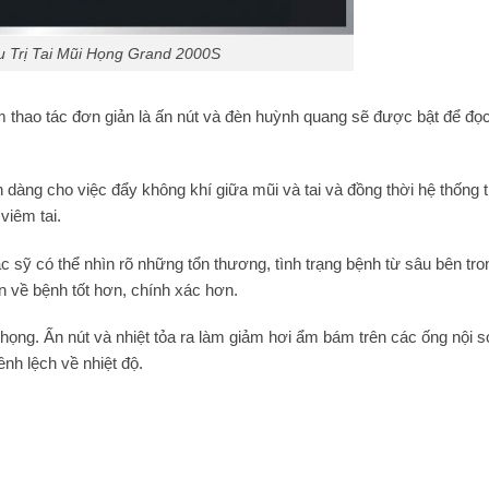
u Trị Tai Mũi Họng Grand 2000S
m thao tác đơn giản là ấn nút và đèn huỳnh quang sẽ được bật để đọ
 dàng cho việc đẩy không khí giữa mũi và tai và đồng thời hệ thống 
viêm tai.
 sỹ có thể nhìn rõ những tổn thương, tình trạng bệnh từ sâu bên tro
n về bệnh tốt hơn, chính xác hơn.
 họng. Ấn nút và nhiệt tỏa ra làm giảm hơi ẩm bám trên các ống nội so
nh lệch về nhiệt độ.