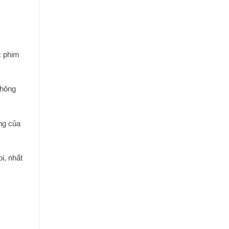
c phim
thông
ng của
i, nhất