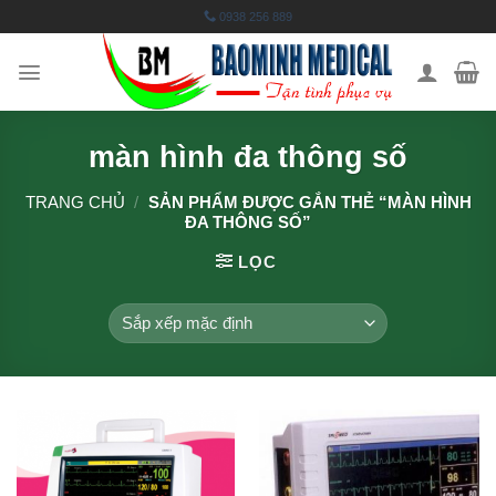
Skip
0938 256 889
to
content
màn hình đa thông số
TRANG CHỦ
/
SẢN PHẨM ĐƯỢC GẮN THẺ “MÀN HÌNH
ĐA THÔNG SỐ”
LỌC