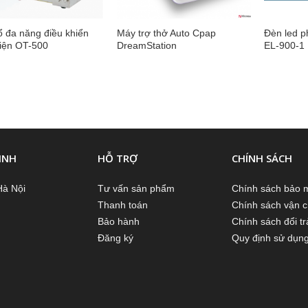
 đa năng điều khiển
Máy trợ thở Auto Cpap
Đèn led p
iện OT-500
DreamStation
EL-900-1
INH
HỖ TRỢ
CHÍNH SÁCH
Hà Nội
Tư vấn sản phẩm
Chính sách bảo 
Thanh toán
Chính sách vận 
Bảo hành
Chính sách đổi tr
Đăng ký
Quy định sử dụn