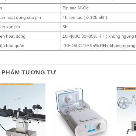
in
Pin sạc Ni-Cd
ian hoạt động của pin
4h liên tục ( ở 125ml/h)
ian xạc pin
6h
iện hoạt động
10~400C 30~85% RH ( không ngưng t
iện bảo quản
-10~450C 10~95% RH ( không ngưng 
 PHẨM TƯƠNG TỰ