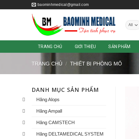
Skip
baominhmedical@gmail.com
to
content
TRANG CHỦ
GIỚI THIỆU
SẢN PHẨM
TRANG CHỦ
/
THIẾT BỊ PHÒNG MỔ
DANH MỤC SẢN PHẨM
Hãng Alops
Hãng Ampall
Hãng CAMSTECH
Hãng DELTAMEDICAL SYSTEM