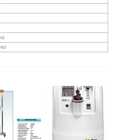
ụ)
tụ)