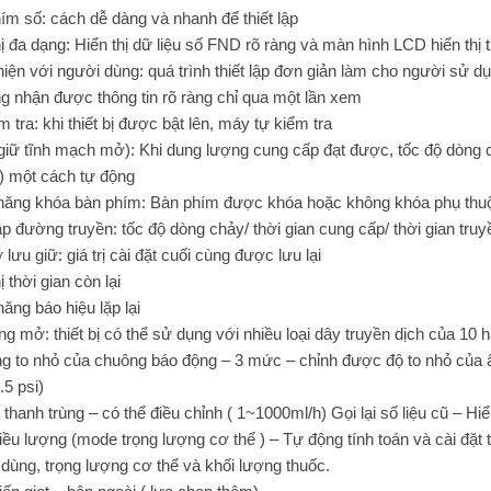
ím số: cách dễ dàng và nhanh để thiết lập
ị đa dạng: Hiển thị dữ liệu số FND rõ ràng và màn hình LCD hiển thị th
hiện với người dùng: quá trình thiết lập đơn giản làm cho người sử dụ
g nhận được thông tin rõ ràng chỉ qua một lần xem
 tra: khi thiết bị được bật lên, máy tự kiểm tra
 giữ tĩnh mạch mở): Khi dung lượng cung cấp đạt được, tốc độ dòng c
) một cách tự động
ăng khóa bàn phím: Bàn phím được khóa hoặc không khóa phụ thuộc
lập đường truyền: tốc độ dòng chảy/ thời gian cung cấp/ thời gian truy
lưu giữ: giá trị cài đặt cuối cùng được lưu lại
ị thời gian còn lại
ăng báo hiệu lặp lại
ng mở: thiết bị có thể sử dụng với nhiều loại dây truyền dịch của 10
 to nhỏ của chuông báo động – 3 mức – chỉnh được độ to nhỏ của â
.5 psi)
 thanh trùng – có thể điều chỉnh ( 1~1000ml/h) Gọi lại số liệu cũ – Hi
iều lượng (mode trọng lượng cơ thể ) – Tự động tính toán và cài đặt t
u dùng, trọng lượng cơ thể và khối lượng thuốc.