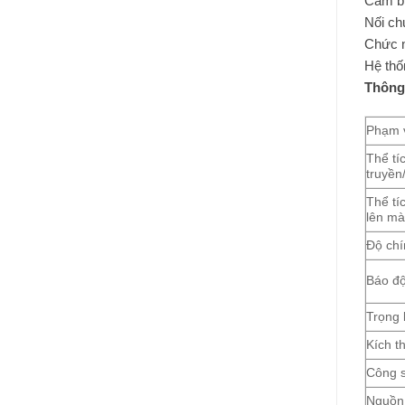
Cảm bi
Nối ch
Chức nă
Hệ thố
Thông
Phạm v
Thể tí
truyền
Thể tíc
lên mà
Độ chí
Báo độ
Trọng 
Kích t
Công s
Nguồn