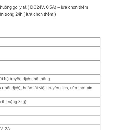
chuông gọi y tá ( DC24V, 0.5A) – lựa chọn thêm
yền trong 24h ( lựa chọn thêm )
ới bộ truyền dịch phổ thông
 ( hết dịch), hoàn tất việc truyền dịch, cửa mở, pin
 thì nặng 3kg)
V, 2A