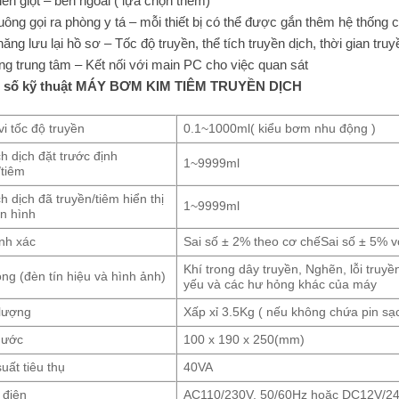
ến giọt – bên ngoài ( lựa chọn thêm)
uông gọi ra phòng y tá – mỗi thiết bị có thể được gắn thêm hệ thống 
ng lưu lại hồ sơ – Tốc độ truyền, thể tích truyền dịch, thời gian tru
ng trung tâm – Kết nối với main PC cho việc quan sát
 số kỹ thuật MÁY BƠM KIM TIÊM TRUYỀN DỊCH
i tốc độ truyền
0.1~1000ml( kiểu bơm nhu động )
ch dịch đặt trước định
1~9999ml
/tiêm
h dịch đã truyền/tiêm hiển thị
1~9999ml
n hình
nh xác
Sai số ± 2% theo cơ chếSai số ± 5% v
Khí trong dây truyền, Nghẽn, lỗi truyền
ng (đèn tín hiệu và hình ảnh)
yếu và các hư hỏng khác của máy
lượng
Xấp xỉ 3.5Kg ( nếu không chứa pin sạc
hước
100 x 190 x 250(mm)
uất tiêu thụ
40VA
 điện
AC110/230V, 50/60Hz hoặc DC12V/24