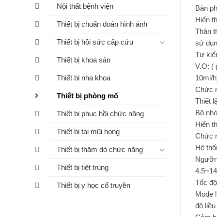
Nội thất bệnh viện
Bàn ph
Hiển th
Thiết bị chuẩn đoán hình ảnh
Thân t
Thiết bị hồi sức cấp cứu
sử dụn
Tự kiểm
Thiết bị khoa sản
V.O: (
10ml/h
Thiết bị nha khoa
Chức n
Thiết bị phòng mổ
Thiết 
Bộ nhớ 
Thiết bị phục hồi chức năng
Hiển th
Thiết bị tai mũi họng
Chức n
Hệ thố
Thiết bị thăm dò chức năng
Ngưỡng
Thiết bị tiệt trùng
4.5~14
Tốc độ
Thiết bị y học cổ truyền
Mode l
độ liề