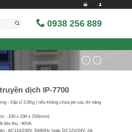
0938 256 889
truyền dịch IP-7700
ợng : Xấp xỉ 3.5Kg ( nếu không chứa pin sạc thì nặng
ớc : 100 x 190 x 250(mm)
t tiêu thụ : 40VA
ện : AC110/230V, 50/60Hz hoặc DC12V/24V, 2A