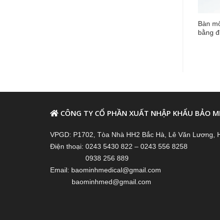
 đẻ và khám sản khoa ET-
Đèn phẫu thuật treo trán OL-
Bàn mổ
200
bằng đ
CÔNG TY CỔ PHẦN XUẤT NHẬP KHẨU BẢO M
VPGD: P1702, Tòa Nhà HH2 Bắc Hà, Lê Văn Lương, 
Điện thoại: 0243 5430 822 – 0243 556 8258
0938 256 889
Email: baominhmedical@gmail.com
baominhmed@gmail.com