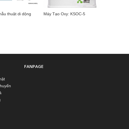
hẫu thuật di dộng
Máy Tạo Oxy: KSOC-5
FANPAGE
mật
chuyển
ả
g