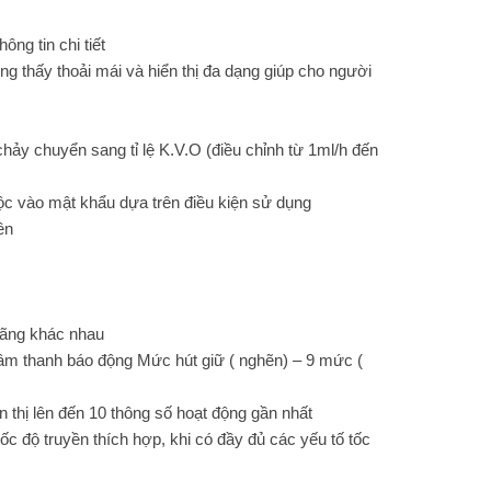
ông tin chi tiết
ng thấy thoải mái và hiển thị đa dạng giúp cho người
hảy chuyển sang tỉ lệ K.V.O (điều chỉnh từ 1ml/h đến
 vào mật khẩu dựa trên điều kiện sử dụng
ền
 hãng khác nhau
m thanh báo động Mức hút giữ ( nghẽn) – 9 mức (
ển thị lên đến 10 thông số hoạt động gần nhất
ốc độ truyền thích hợp, khi có đầy đủ các yếu tố tốc