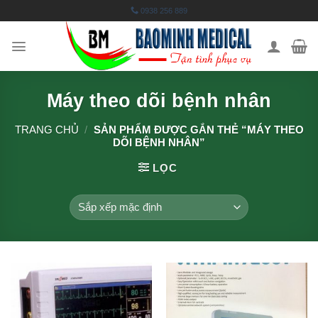
Skip
0938 256 889
to
content
Máy theo dõi bệnh nhân
TRANG CHỦ
/
SẢN PHẨM ĐƯỢC GẮN THẺ “MÁY THEO
DÕI BỆNH NHÂN”
LỌC