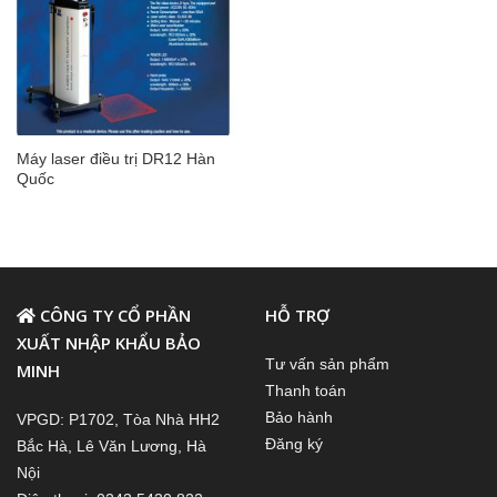
Máy laser điều trị DR12 Hàn
Quốc
CÔNG TY CỔ PHẦN
HỖ TRỢ
XUẤT NHẬP KHẨU BẢO
Tư vấn sản phẩm
MINH
Thanh toán
Bảo hành
VPGD: P1702, Tòa Nhà HH2
Đăng ký
Bắc Hà, Lê Văn Lương, Hà
Nội