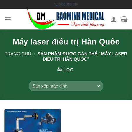
Skip
0938 256 889
to
content
Máy laser điều trị Hàn Quốc
TRANG CHỦ
/
SẢN PHẨM ĐƯỢC GẮN THẺ “MÁY LASER
ĐIỀU TRỊ HÀN QUỐC”
LỌC