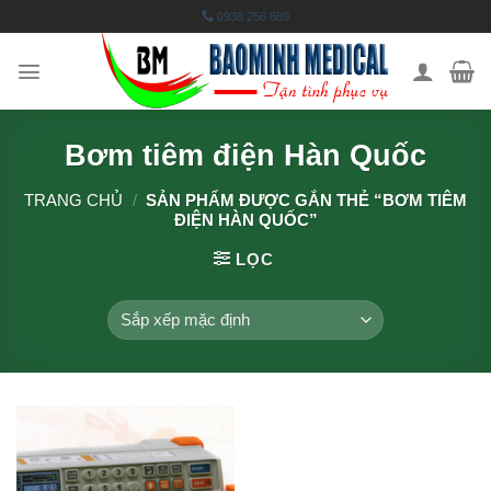
Skip
0938 256 889
to
content
Bơm tiêm điện Hàn Quốc
TRANG CHỦ
/
SẢN PHẨM ĐƯỢC GẮN THẺ “BƠM TIÊM
ĐIỆN HÀN QUỐC”
LỌC