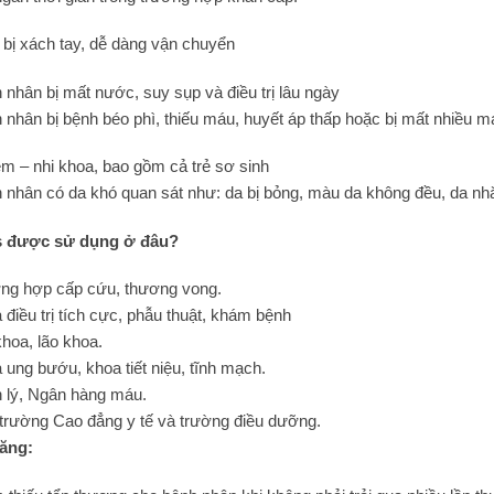
t bị xách tay, dễ dàng vận chuyển
 nhân bị mất nước, suy sụp và điều trị lâu ngày
 nhân bị bệnh béo phì, thiếu máu, huyết áp thấp hoặc bị mất nhiều m
em – nhi khoa, bao gồm cả trẻ sơ sinh
 nhân có da khó quan sát như: da bị bỏng, màu da không đều, da nh
s được sử dụng ở đâu?
ng hợp cấp cứu, thương vong.
 điều trị tích cực, phẫu thuật, khám bệnh
khoa, lão khoa.
 ung bướu, khoa tiết niệu, tĩnh mạch.
 lý, Ngân hàng máu.
trường Cao đẳng y tế và trường điều dưỡng.
ăng: