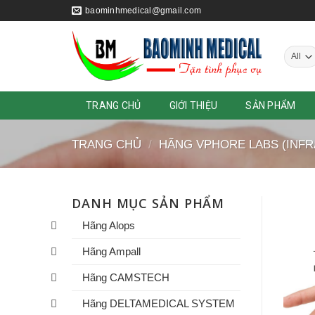
Skip
baominhmedical@gmail.com
to
content
TRANG CHỦ
GIỚI THIỆU
SẢN PHẨM
TRANG CHỦ
/
HÃNG VPHORE LABS (INFR
DANH MỤC SẢN PHẨM
Hãng Alops
Hãng Ampall
Hãng CAMSTECH
Hãng DELTAMEDICAL SYSTEM