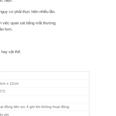
ực hiện.
nguy cơ phải thực hiện nhiều lần.
ới việc quan sát bằng mắt thường.
hân hơn.
 hay vật thể.
s
0cm x 12cm
0°C
ạt động liên tục 4 giờ khi không hoạt động
ầy pin