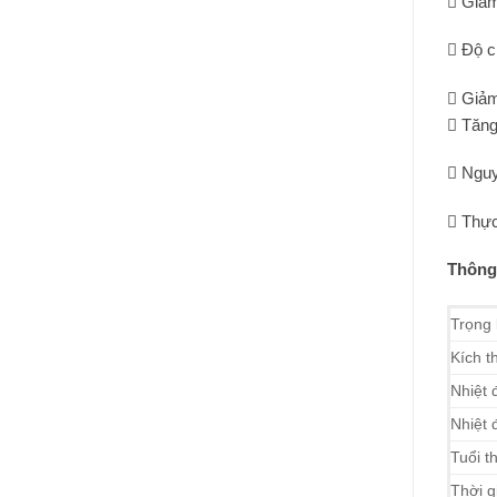
 Giảm
 Độ c
 Giảm
 Tăng
 Nguy
 Thực
Thông 
Trọng
Kích t
Nhiệt 
Nhiệt 
Tuổi t
Thời g