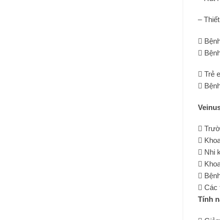
– Thiế
 Bệnh
 Bệnh
 Trẻ 
 Bệnh
Veinu
 Trườ
 Khoa
 Nhi 
 Khoa
 Bệnh
 Các 
Tính n