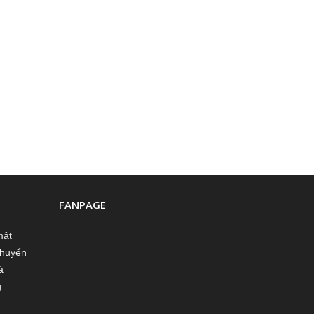
FANPAGE
mật
chuyển
ả
g