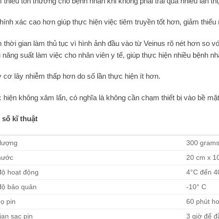
 thiếu tổn thương cho bệnh nhân khi không phải trải qua nhiều lần th
hính xác cao hơn giúp thực hiện việc tiêm truyền tốt hơn, giảm thiểu 
 thời gian làm thủ tục vì hình ảnh đầu vào từ Veinus rõ nét hơn so v
 năng suất làm việc cho nhân viên y tế, giúp thực hiện nhiều bệnh n
 cơ lây nhiễm thấp hơn do số lần thực hiện ít hơn.
 hiện không xâm lấn, có nghĩa là không cần chạm thiết bị vào bề mặt
số kĩ thuật
 lượng
300 gram
hước
20 cm x 1
độ hoạt động
4°C đến 4
độ bảo quản
-10° C
họ pin
60 phút ho
ian sạc pin
3 giờ để đ