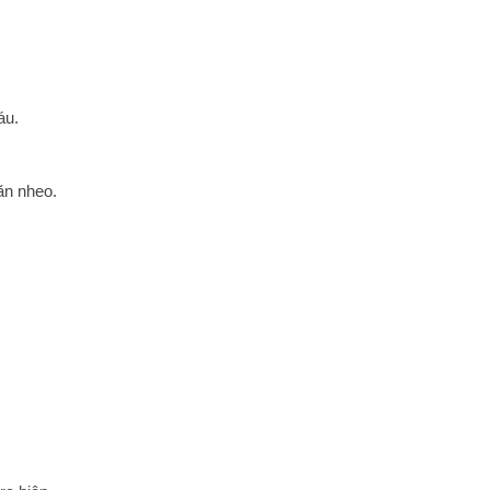
áu.
ăn nheo.