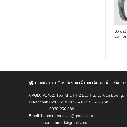
Bộ đặt 
Camera
CÔNG TY CỔ PHẦN XUẤT NHẬP KHẨU BẢO M
VPGD: P1702, Tòa Nhà HH2 Bắc Hà, Lê Văn Lương, 
Điện thoại: 0243 5430 822 – 0243 556 8258
0938 256 889
Email: baominhmedical@gmail.com
baominhmed@gmail.com