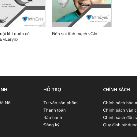
nội khí quản có
Đèn soi tĩnh mạch vGlo
 vLarynx
INH
HỖ TRỢ
CHÍNH SÁCH
Hà Nội
Tư vấn sản phẩm
Chính sách bảo 
Thanh toán
Chính sách vận 
Bảo hành
Chính sách đổi tr
Đăng ký
Quy định sử dụn