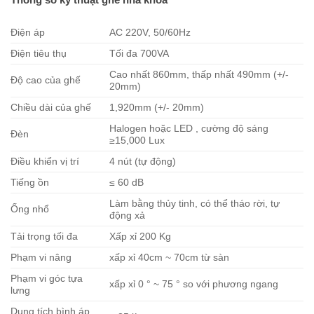
Điện áp
AC 220V, 50/60Hz
Điện tiêu thụ
Tối đa 700VA
Cao nhất 860mm, thấp nhất 490mm (+/-
Độ cao của ghế
20mm)
Chiều dài của ghế
1,920mm (+/- 20mm)
Halogen hoặc LED , cường độ sáng
Đèn
≥15,000 Lux
Điều khiển vị trí
4 nút (tự động)
Tiếng ồn
≤ 60 dB
Làm bằng thủy tinh, có thể tháo rời, tự
Ống nhổ
động xả
Tải trọng tối đa
Xấp xỉ 200 Kg
Phạm vi nâng
xấp xỉ 40cm ~ 70cm từ sàn
Phạm vi góc tựa
xấp xỉ 0 ° ~ 75 ° so với phương ngang
lưng
Dung tích bình áp