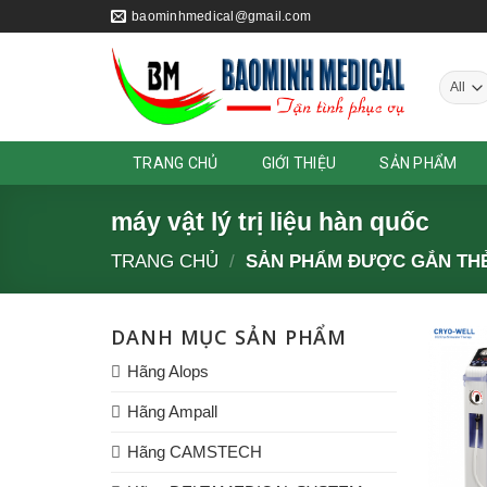
Skip
baominhmedical@gmail.com
to
content
TRANG CHỦ
GIỚI THIỆU
SẢN PHẨM
máy vật lý trị liệu hàn quốc
TRANG CHỦ
/
SẢN PHẨM ĐƯỢC GẮN THẺ 
DANH MỤC SẢN PHẨM
Hãng Alops
Hãng Ampall
Hãng CAMSTECH