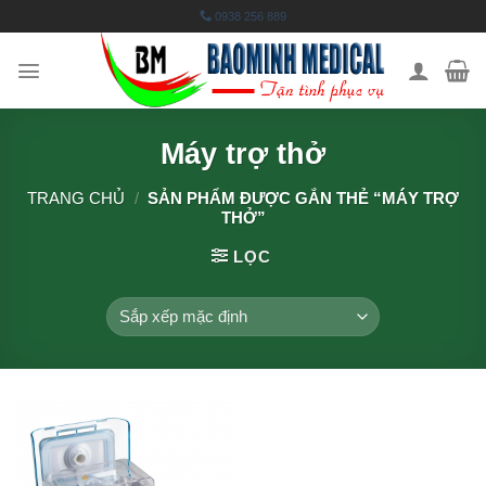
Skip
0938 256 889
to
content
Máy trợ thở
TRANG CHỦ
/
SẢN PHẨM ĐƯỢC GẮN THẺ “MÁY TRỢ
THỞ”
LỌC