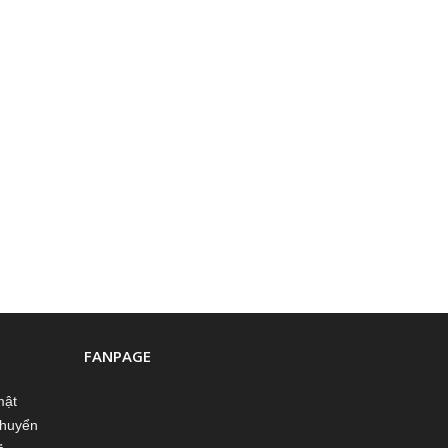
FANPAGE
mật
chuyển