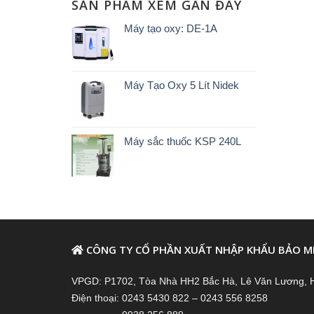
SẢN PHẨM XEM GẦN ĐÂY
Máy tạo oxy: DE-1A
Máy Tạo Oxy 5 Lít Nidek
Máy sắc thuốc KSP 240L
CÔNG TY CỔ PHẦN XUẤT NHẬP KHẨU BẢO M
VPGD: P1702, Tòa Nhà HH2 Bắc Hà, Lê Văn Lương, 
Điện thoại: 0243 5430 822 – 0243 556 8258