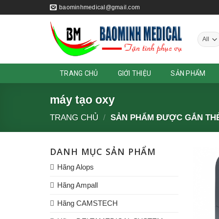
Skip
baominhmedical@gmail.com
to
content
TRANG CHỦ
GIỚI THIỆU
SẢN PHẨM
máy tạo oxy
TRANG CHỦ
/
SẢN PHẨM ĐƯỢC GẮN THẺ
DANH MỤC SẢN PHẨM
Hãng Alops
Hãng Ampall
Hãng CAMSTECH