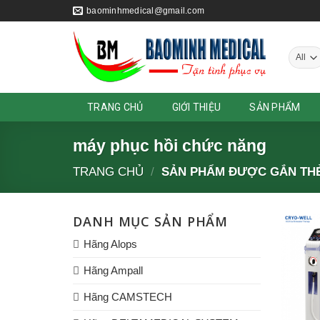
Skip
baominhmedical@gmail.com
to
content
TRANG CHỦ
GIỚI THIỆU
SẢN PHẨM
máy phục hồi chức năng
TRANG CHỦ
/
SẢN PHẨM ĐƯỢC GẮN THẺ
DANH MỤC SẢN PHẨM
Hãng Alops
Hãng Ampall
Hãng CAMSTECH