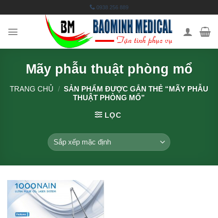
Skip
0938 256 889
to
content
Mãy phẫu thuật phòng mổ
TRANG CHỦ
/
SẢN PHẨM ĐƯỢC GẮN THẺ “MÃY PHẪU
THUẬT PHÒNG MỔ”
LỌC