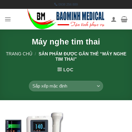
Skip
0938 256 889
to
content
Máy nghe tim thai
TRANG CHỦ
/
SẢN PHẨM ĐƯỢC GẮN THẺ “MÁY NGHE
TIM THAI”
LỌC