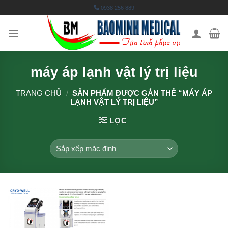
Skip
0938 256 889
to
content
máy áp lạnh vật lý trị liệu
TRANG CHỦ
/
SẢN PHẨM ĐƯỢC GẮN THẺ “MÁY ÁP
LẠNH VẬT LÝ TRỊ LIỆU”
LỌC