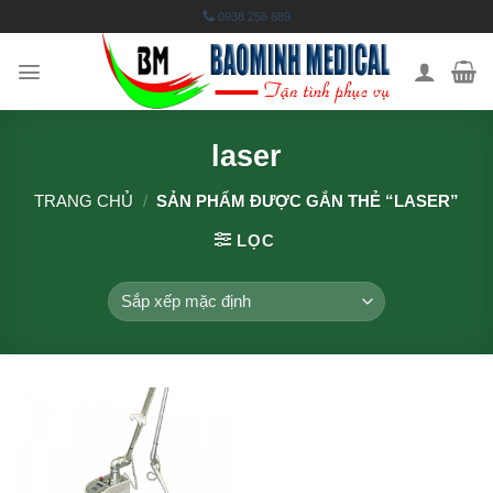
Skip
0938 256 889
to
content
laser
TRANG CHỦ
/
SẢN PHẨM ĐƯỢC GẮN THẺ “LASER”
LỌC