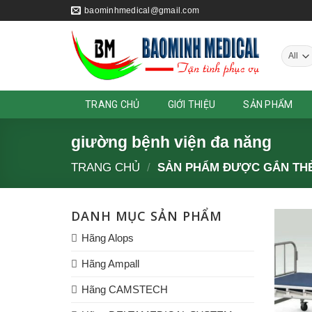
Skip
baominhmedical@gmail.com
to
content
TRANG CHỦ
GIỚI THIỆU
SẢN PHẨM
giường bệnh viện đa năng
TRANG CHỦ
/
SẢN PHẨM ĐƯỢC GẮN THẺ
DANH MỤC SẢN PHẨM
Hãng Alops
Hãng Ampall
Hãng CAMSTECH