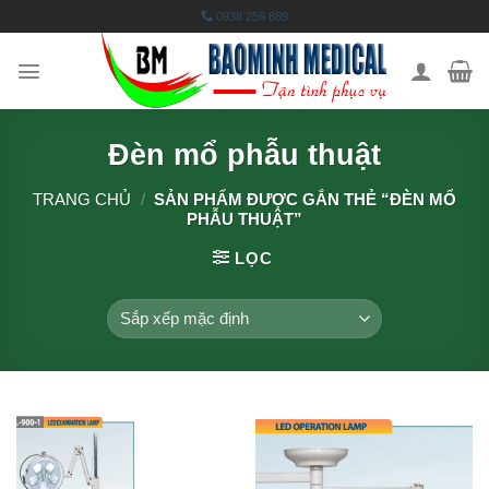
Skip
0938 256 889
to
content
Đèn mổ phẫu thuật
TRANG CHỦ
/
SẢN PHẨM ĐƯỢC GẮN THẺ “ĐÈN MỔ
PHẪU THUẬT”
LỌC