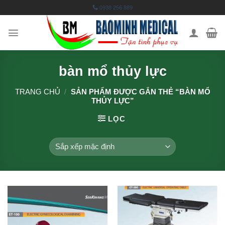
Skip
0938 256 889
to
content
bàn mổ thủy lực
TRANG CHỦ
/
SẢN PHẨM ĐƯỢC GẮN THẺ “BÀN MỔ
THỦY LỰC”
LỌC