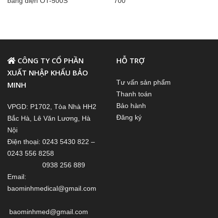
bằng điện OT-500S
700
CÔNG TY CỔ PHẦN
HỖ TRỢ
XUẤT NHẬP KHẨU BẢO
Tư vấn sản phẩm
MINH
Thanh toán
Bảo hành
VPGD: P1702, Tòa Nhà HH2
Đăng ký
Bắc Hà, Lê Văn Lương, Hà
Nội
Điện thoại: 0243 5430 822 –
0243 556 8258
0938 256 889
Email:
baominhmedical@gmail.com
baominhmed@gmail.com