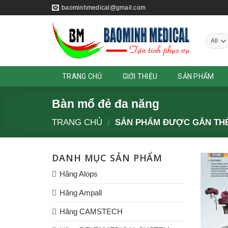
Skip
baominhmedical@gmail.com
to
content
TRANG CHỦ
GIỚI THIỆU
SẢN PHẨM
Bàn mổ đẻ đa năng
TRANG CHỦ
/
SẢN PHẨM ĐƯỢC GẮN THẺ
DANH MỤC SẢN PHẨM
Hãng Alops
Hãng Ampall
Hãng CAMSTECH